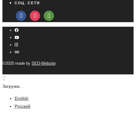
СОЦ. СЕТИ
facebook
instagram
tripadvisor
©2020 made by
SEO-Website
Загрузка...
English
Русский